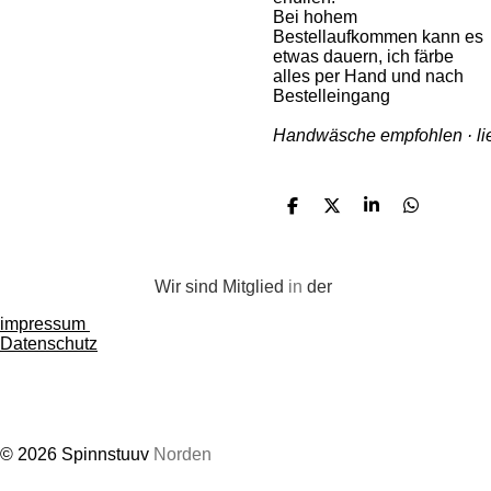
Bei hohem
Bestellaufkommen kann es
etwas dauern, ich färbe
alles per Hand und nach
Bestelleingang
Handwäsche empfohlen · lie
T
T
T
T
e
e
e
e
i
i
i
i
l
l
l
l
e
e
e
e
Wir sind Mitglied
in
der
n
n
n
n
impressum
Datenschutz
© 2026 Spinnstuuv
Norden