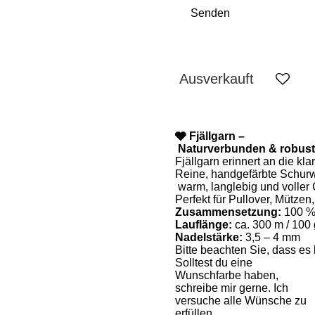
Senden
Ausverkauft
🩶
Fjällgarn –
Naturverbunden & robust
Fjällgarn erinnert an die kl
Reine, handgefärbte Schurw
warm, langlebig und voller 
Perfekt für Pullover, Mützen
Zusammensetzung:
100 %
Lauflänge:
ca. 300 m / 100 
Nadelstärke:
3,5 – 4 mm
Bitte beachten Sie, dass 
Solltest du eine
Wunschfarbe haben,
schreibe mir gerne. Ich
versuche alle Wünsche zu
erfüllen.